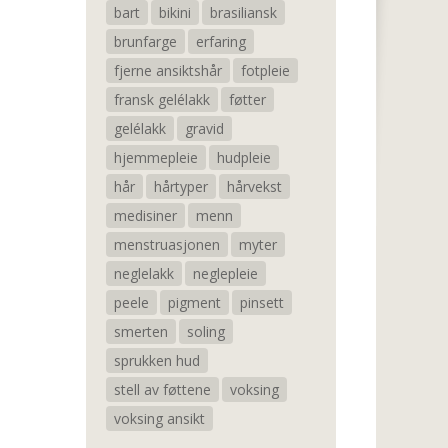
bart
bikini
brasiliansk
brunfarge
erfaring
fjerne ansiktshår
fotpleie
fransk gelélakk
føtter
gelélakk
gravid
hjemmepleie
hudpleie
hår
hårtyper
hårvekst
medisiner
menn
menstruasjonen
myter
neglelakk
neglepleie
peele
pigment
pinsett
smerten
soling
sprukken hud
stell av føttene
voksing
voksing ansikt