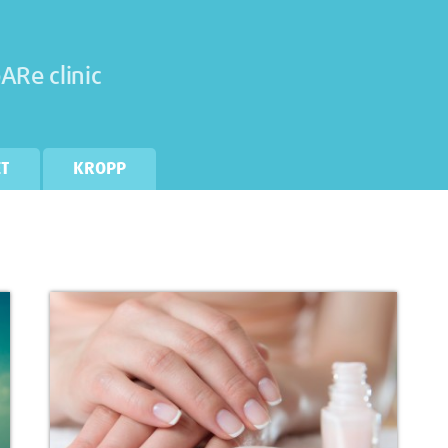
ARe clinic
ET
KROPP