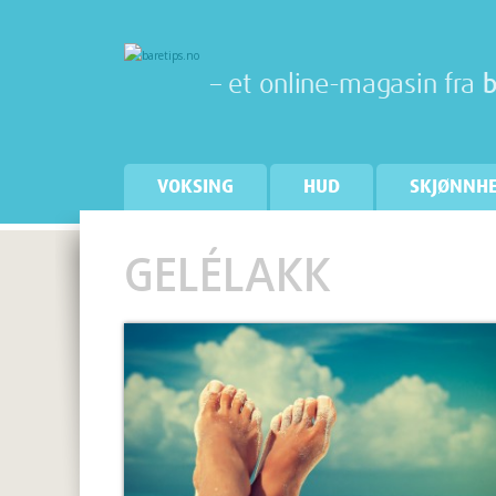
– et online-magasin fra
b
VOKSING
HUD
SKJØNNH
GELÉLAKK